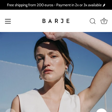
Free shipping from 200 euros - Payment in 2x or 3x available 🌶
0
Skip
to
content