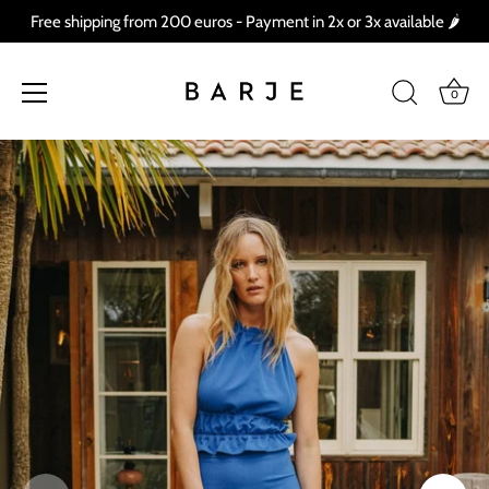
Free shipping from 200 euros - Payment in 2x or 3x available 🌶
0
Skip
to
content