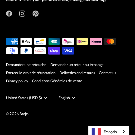
Demander une retouche
Demander un retour ou échange
Exercer le droit de rétractation
Deliveries and returns
Contact us
Privacy policy
Conditions Générales de vente
Currency
United States (USD $)
Language
English
© 2026
Barje
.
Français