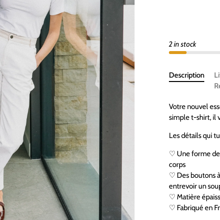
2 in stock
Description
L
R
Votre nouvel esse
simple t-shirt, il
Les détails qui tu
♡ Une forme de 
corps
♡ Des boutons à 
entrevoir un sou
♡ Matière épaiss
♡ Fabriqué en F