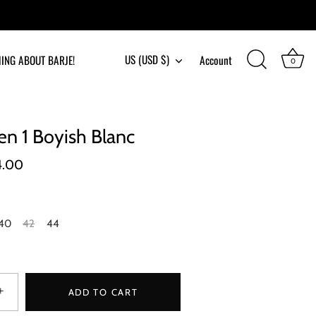
US (USD $)
ING ABOUT BARJE!
Currency
Account
0
 en 1 Boyish Blanc
4.00
40
42
44
+
ADD TO CART