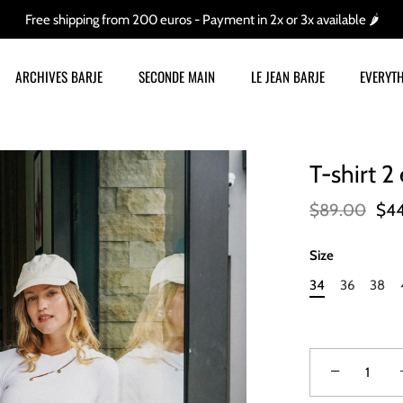
Free shipping from 200 euros - Payment in 2x or 3x available 🌶
ARCHIVES BARJE
SECONDE MAIN
LE JEAN BARJE
EVERYTH
T-shirt 2
$89.00
$4
Size
34
36
38
−